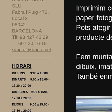
SLU
Imprimim c
Fabra i Puig 472,
paper fotogr
Local 2
08042
Pots afegir
BARCELONA
producte de
Tlf: 93 427 42 29
607 20 16 19
simpra@simpra.net
Fem muntat
dibuix, ima
HORARI
DILLUNS 9:00 a 15:00
També enma
DIMARTS
9:00 a 15:00 -
17.30 a 20:00
DIMECRES 9:00 a 15:00 -
17:30 a 20:00
DIJOUS 9:00 a 15:00 -
17:30 a 20:00