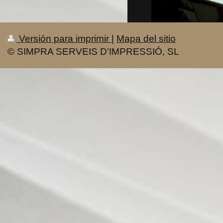
Versión para imprimir
|
Mapa del sitio
© SIMPRA SERVEIS D'IMPRESSIÓ, SL